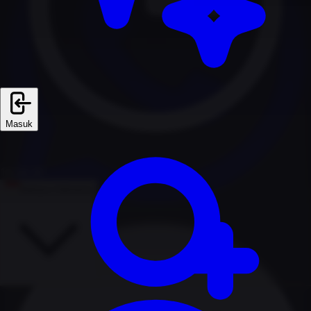
Masuk
10.54.22
Bahasa Indonesia
WhatsApp