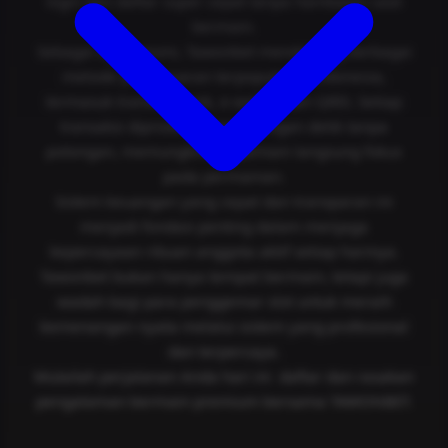
login dan daftar super cepat tanpa hambatan saat
bermain.
Sebagai agen resmi, Tawonbet mendukung berbagai
metode pembayaran terpopuler di Indonesia,
termasuk transfer bank, e-wallet, dan QRIS. Setiap
transaksi diproses dalam hitungan detik tanpa
potongan, memungkinkan pemain langsung fokus
pada permainan.
Sistem keuangan yang cepat dan transparan ini
menjadi fondasi penting dalam menjaga
kepercayaan ribuan anggota aktif setiap harinya.
Tawonbet bukan hanya tempat bermain, tetapi juga
wadah bagi para penggemar slot untuk meraih
kemenangan nyata melalui sistem yang profesional
dan terpercaya.
Mulailah perjalanan Anda hari ini daftar dan rasakan
pengalaman bermain premium bersama TAWONBET.