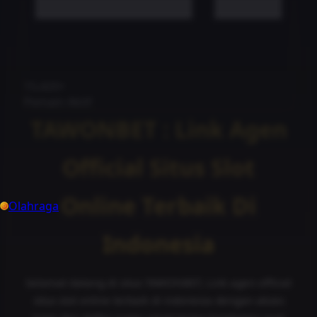
15,420+
Pemain Aktif
TAWONBET : Link Agen
Official Situs Slot
Online Terbaik Di
Olahraga
Indonesia
Selamat datang di situs TAWONBET, Link agen official
situs slot online terbaik di indonesia dengan akses