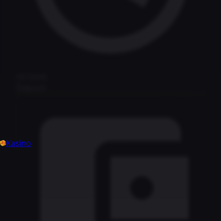
30
Detik
Deposit
Kasino