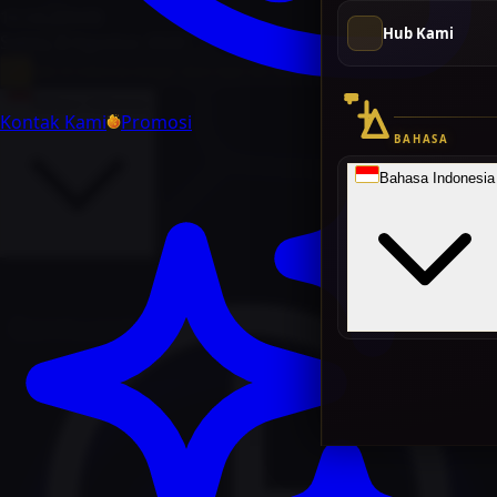
10.54.22
WIB
Hub Kami
Sabtu, 8 Agustus 2026
ik di indonesia dengan akses login dan daftar super cepat tanpa hambatan saat berma
Bahasa Indonesia
Kontak Kami
Promosi
BAHASA
Bahasa Indonesia
Bantuan
?