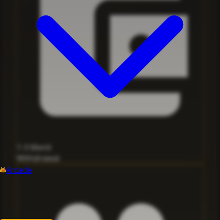
1-3
Menit
Withdrawal
Arcade