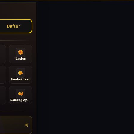
Daftar
Kasino
Tembak Ikan
Sabung Ayam