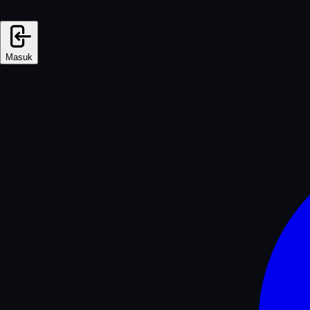
Masuk
21.03.20
Bahasa Indonesia
Persyaratan Usia
⚠️
PENTING: Batas Usia Minimum
Anda harus berusia minimal 18 tahun untuk menggunaka
•
Tidak ada pengecualian untuk batas usia ini
•
Verifikasi usia wajib dilakukan untuk semua pengg
•
Akun yang terbukti dimiliki anak di bawah umur a
•
Kami bekerja sama dengan otoritas untuk melindu